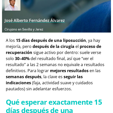
José Alberto Fernández Álvarez
Cirujano en Sevilla y Jerez
A los
15 días después de una liposucción
, ya hay
mejoría, pero
después de la cirugía
el
proceso de
recuperación
sigue activo por dentro: suele verse
solo
30–40%
del resultado final, así que “ver el
resultado” a las 2 semanas no equivale a resultados
definitivos. Para lograr
mejores resultados
en las
semanas después
, la clave es
seguir las
indicaciones
(faja, actividad suave y cuidados
pautados) sin adelantar esfuerzos.
Qué esperar exactamente 15
días después de una