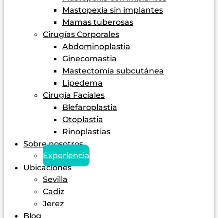
Mastopexia sin implantes
Mamas tuberosas
Cirugías Corporales
Abdominoplastia
Ginecomastia
Mastectomía subcutánea
Lipedema
Cirugía Faciales
Blefaroplastia
Otoplastia
Rinoplastias
Sobre nosotros
Experiencia
Ubicaciones
Sevilla
Cadiz
Jerez
Blog