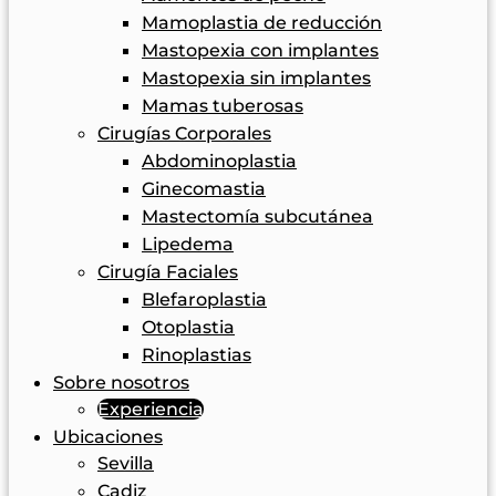
Mamoplastia de reducción
Mastopexia con implantes
Mastopexia sin implantes
Mamas tuberosas
Cirugías Corporales
Abdominoplastia
Ginecomastia
Mastectomía subcutánea
Lipedema
Cirugía Faciales
Blefaroplastia
Otoplastia
Rinoplastias
Sobre nosotros
Experiencia
Ubicaciones
Sevilla
Cadiz