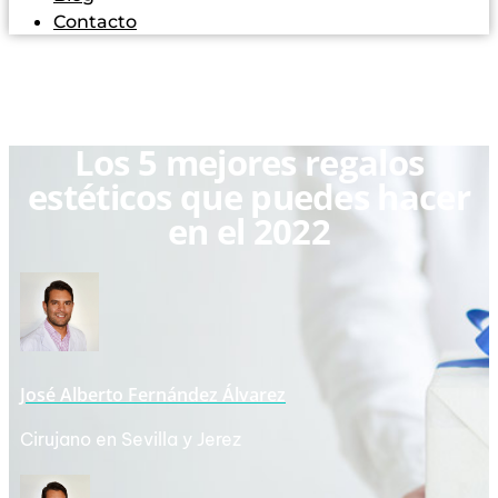
Contacto
Los 5 mejores regalos
estéticos que puedes hacer
en el 2022
José Alberto Fernández Álvarez
Cirujano en Sevilla y Jerez