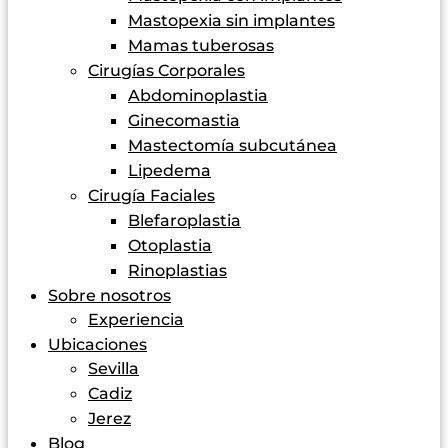
Mastopexia sin implantes
Mamas tuberosas
Cirugías Corporales
Abdominoplastia
Ginecomastia
Mastectomía subcutánea
Lipedema
Cirugía Faciales
Blefaroplastia
Otoplastia
Rinoplastias
Sobre nosotros
Experiencia
Ubicaciones
Sevilla
Cadiz
Jerez
Blog