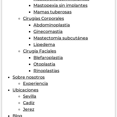
Mastopexia sin implantes
Mamas tuberosas
Cirugías Corporales
Abdominoplastia
Ginecomastia
Mastectomía subcutánea
Lipedema
Cirugía Faciales
Blefaroplastia
Otoplastia
Rinoplastias
Sobre nosotros
Experiencia
Ubicaciones
Sevilla
Cadiz
Jerez
Blog