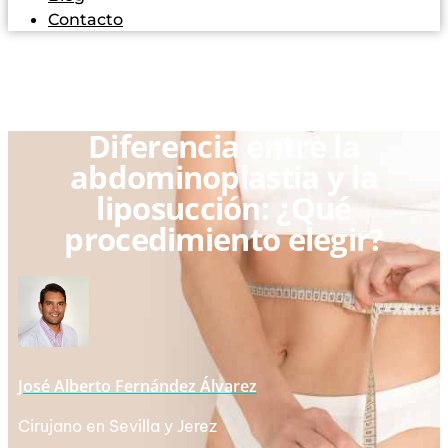
Contacto
Diferencia entre la
abdominoplastia y la
liposucción: ¿Qué
procedimiento elegir?
José Alberto Fernández Álvarez
Cirujano en Sevilla y Jerez